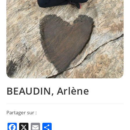
BEAUDIN, Arlène
Partager sur :
F
X
E
P