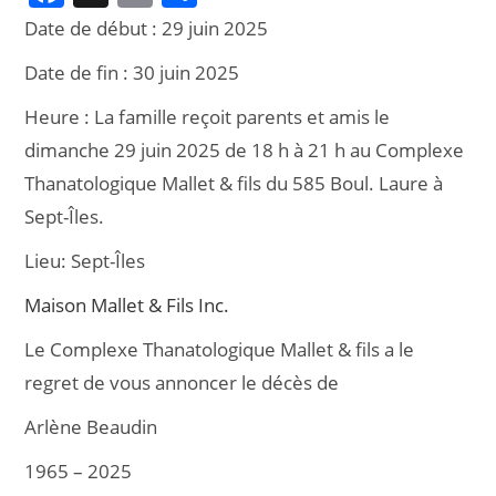
a
m
ar
Date de début :
29 juin 2025
c
ai
ta
Date de fin :
30 juin 2025
e
l
g
Heure :
La famille reçoit parents et amis le
b
er
dimanche 29 juin 2025 de 18 h à 21 h au Complexe
o
Thanatologique Mallet & fils du 585 Boul. Laure à
o
Sept-Îles.
k
Lieu:
Sept-Îles
Maison Mallet & Fils Inc.
Le Complexe Thanatologique Mallet & fils a le
regret de vous annoncer le décès de
Arlène Beaudin
1965 – 2025