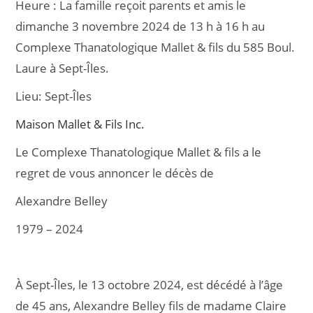
Heure :
La famille reçoit parents et amis le
e
l
g
dimanche 3 novembre 2024 de 13 h à 16 h au
b
er
Complexe Thanatologique Mallet & fils du 585 Boul.
o
Laure à Sept-Îles.
o
Lieu:
Sept-Îles
k
Maison Mallet & Fils Inc.
Le Complexe Thanatologique Mallet & fils a le
regret de vous annoncer le décès de
Alexandre Belley
1979 – 2024
À Sept-Îles, le 13 octobre 2024, est décédé à l’âge
de 45 ans, Alexandre Belley fils de madame Claire