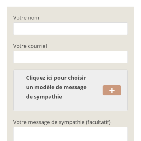
a
m
ar
c
ai
ta
Votre nom
e
l
g
b
er
o
Votre courriel
o
k
Cliquez ici pour choisir
+
un modèle de message
de sympathie
Votre message de sympathie (facultatif)