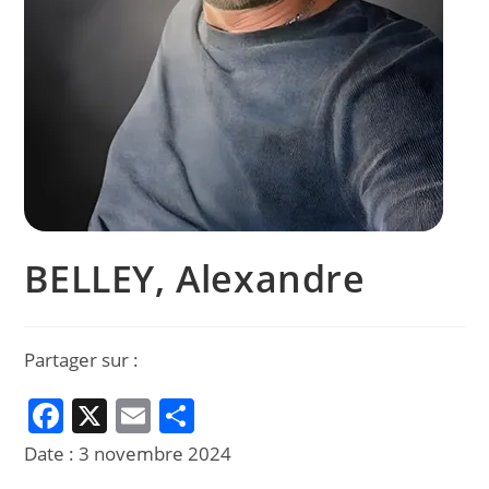
BELLEY, Alexandre
Partager sur :
F
X
E
P
a
m
ar
Date :
3 novembre 2024
c
ai
ta