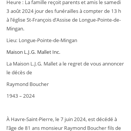
Heure :
La famille reçoit parents et amis le samedi
e
l
g
3 août 2024 jour des funérailles à compter de 13 h
b
er
à l’église St-François d’Assise de Longue-Pointe-de-
o
Mingan.
o
Lieu:
Longue-Pointe-de-Mingan
k
Maison L.J.G. Mallet Inc.
La Maison L.J.G. Mallet a le regret de vous annoncer
le décès de
Raymond Boucher
1943 – 2024
À Havre-Saint-Pierre, le 7 juin 2024, est décédé à
l’âge de 81 ans monsieur Raymond Boucher fils de