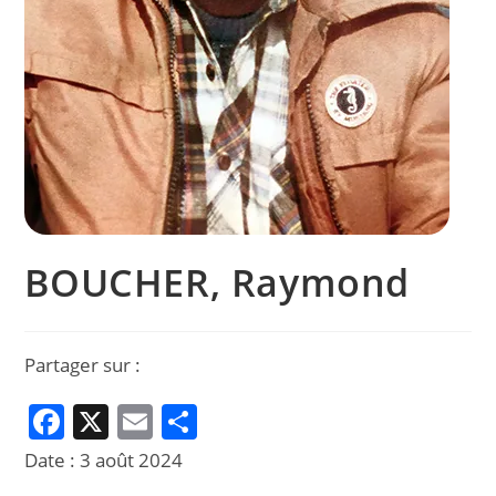
BOUCHER, Raymond
Partager sur :
F
X
E
P
a
m
ar
Date :
3 août 2024
c
ai
ta