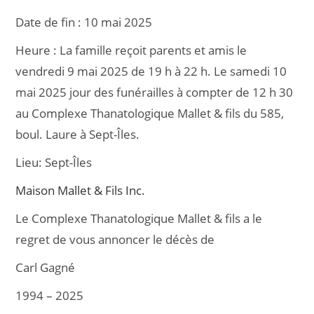
c
ai
ta
Date de fin :
10 mai 2025
e
l
g
Heure :
La famille reçoit parents et amis le
b
er
vendredi 9 mai 2025 de 19 h à 22 h. Le samedi 10
o
mai 2025 jour des funérailles à compter de 12 h 30
o
au Complexe Thanatologique Mallet & fils du 585,
k
boul. Laure à Sept-Îles.
Lieu:
Sept-Îles
Maison Mallet & Fils Inc.
Le Complexe Thanatologique Mallet & fils a le
regret de vous annoncer le décès de
Carl Gagné
1994 – 2025