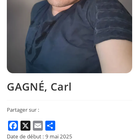
GAGNÉ, Carl
Partager sur :
F
X
E
P
a
m
ar
Date de début :
9 mai 2025