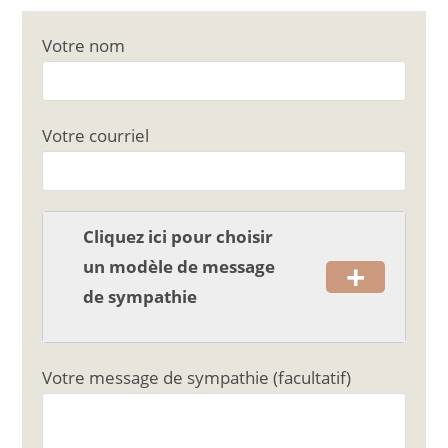
a
m
ar
c
ai
ta
Votre nom
e
l
g
b
er
o
Votre courriel
o
k
Cliquez ici pour choisir
+
un modèle de message
de sympathie
Votre message de sympathie (facultatif)