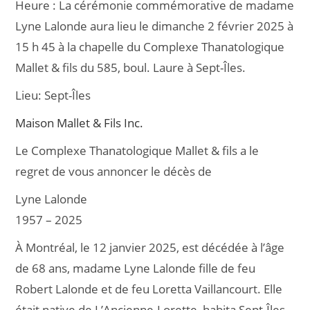
Heure :
La cérémonie commémorative de madame
e
l
g
Lyne Lalonde aura lieu le dimanche 2 février 2025 à
b
er
15 h 45 à la chapelle du Complexe Thanatologique
o
Mallet & fils du 585, boul. Laure à Sept-Îles.
o
Lieu:
Sept-Îles
k
Maison Mallet & Fils Inc.
Le Complexe Thanatologique Mallet & fils a le
regret de vous annoncer le décès de
Lyne Lalonde
1957 – 2025
À Montréal, le 12 janvier 2025, est décédée à l’âge
de 68 ans, madame Lyne Lalonde fille de feu
Robert Lalonde et de feu Loretta Vaillancourt. Elle
était native de L’Ancienne-Lorette, habita Sept-Îles