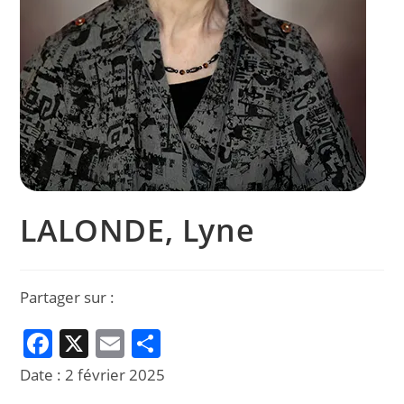
LALONDE, Lyne
Partager sur :
F
X
E
P
a
m
ar
Date :
2 février 2025
c
ai
ta